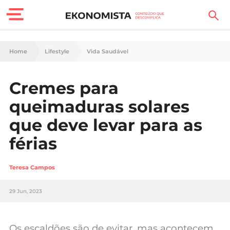
Finanças Pessoais
Home
Lifestyle
Vida Saudável
Motores
Cremes para
Carreira
queimaduras solares
Casa
que deve levar para as
férias
Lifestyle
Sociedade
Teresa Campos
Tecnologia
29 Jun, 2023
Negócios
Os escaldões são de evitar, mas acontecem.