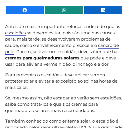
Facebook
WhatsApp
Li
Antes de mais, é importante reforçar a ideia de que os
escaldões
se devem evitar, pois são uma das causas
para, mais tarde, se desenvolverem problemas de
saúde, como o envelhecimento precoce e o
cancro de
pele
. Porém, se tiver um escaldão, deve saber que há
cremes para queimaduras solares
que pode e deve
usar para aliviar a vermelhidão, o inchaço e a dor.
Para prevenir os escaldões, deve aplicar sempre
protetor solar
e evitar a exposição ao sol nas horas de
mais calor.
Se, mesmo assim, não escapar ao verão sem escaldões,
saiba como tratá-los e quais os cremes para
queimaduras solares mais recomendados.
Também conhecido como eritema solar, o escaldão é
provocado pelos raios ultravioleta (UV). A sua gravidade