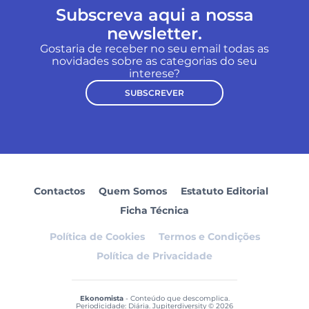
Subscreva aqui a nossa
newsletter.
Gostaria de receber no seu email todas as
novidades sobre as categorias do seu
interese?
SUBSCREVER
Contactos
Quem Somos
Estatuto Editorial
Ficha Técnica
Política de Cookies
Termos e Condições
Política de Privacidade
Ekonomista
- Conteúdo que descomplica.
Periodicidade: Diária. Jupiterdiversity © 2026