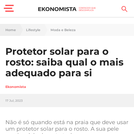
Finanças Pessoais
Home
Lifestyle
Moda e Beleza
Motores
Protetor solar para o
Carreira
rosto: saiba qual o mais
Casa
adequado para si
Lifestyle
Ekonomista
Sociedade
17 Jul, 2023
Tecnologia
Não é só quando está na praia que deve usar
Negócios
um protetor solar para o rosto. A sua pele