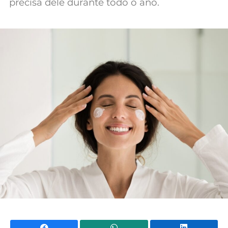
precisa dele durante todo o ano.
Mundial 2026
Facebook
WhatsApp
Li