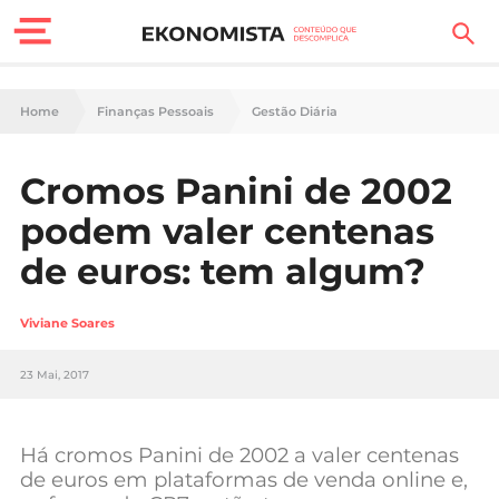
Finanças Pessoais
Home
Finanças Pessoais
Gestão Diária
Motores
Cromos Panini de 2002
Carreira
podem valer centenas
Casa
de euros: tem algum?
Lifestyle
Viviane Soares
Sociedade
23 Mai, 2017
Tecnologia
Há cromos Panini de 2002 a valer centenas
Negócios
de euros em plataformas de venda online e,