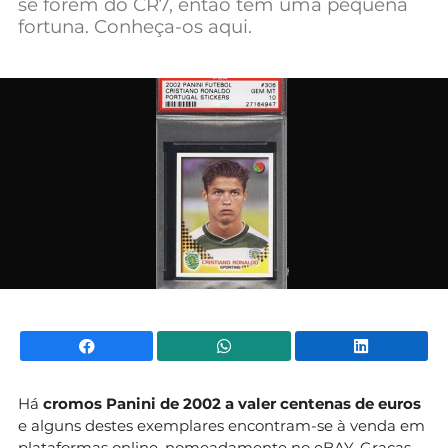
se forem do CR7, então tem uma pequena
Mundial 2026
fortuna. Conheça-os aqui.
Facebook
WhatsApp
Li
Há
cromos Panini de 2002 a valer centenas de euros
e alguns destes exemplares encontram-se à venda em
plataformas online, nomeadamente no eBAY. Graças