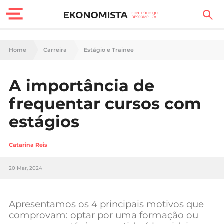
Finanças Pessoais
Home
Carreira
Estágio e Trainee
Motores
A importância de
Carreira
frequentar cursos com
Casa
estágios
Lifestyle
Catarina Reis
Sociedade
20 Mar, 2024
Tecnologia
Apresentamos os 4 principais motivos que
Negócios
comprovam: optar por uma formação ou