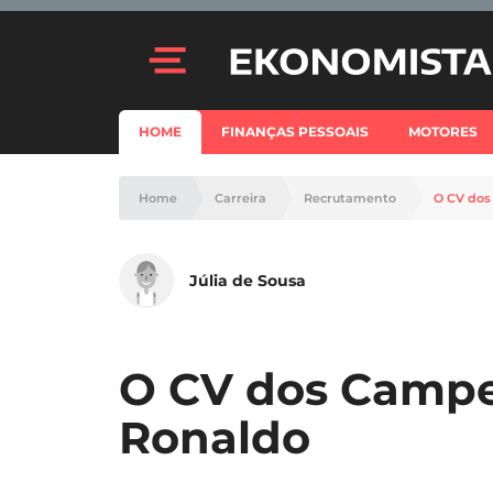
HOME
FINANÇAS PESSOAIS
MOTORES
Home
Carreira
Recrutamento
O CV dos
Júlia de Sousa
O CV dos Campeõ
Ronaldo