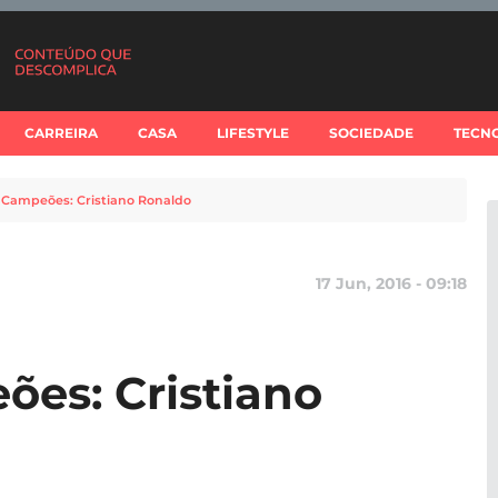
CARREIRA
CASA
LIFESTYLE
SOCIEDADE
TECN
 Campeões: Cristiano Ronaldo
17 Jun, 2016 - 09:18
es: Cristiano