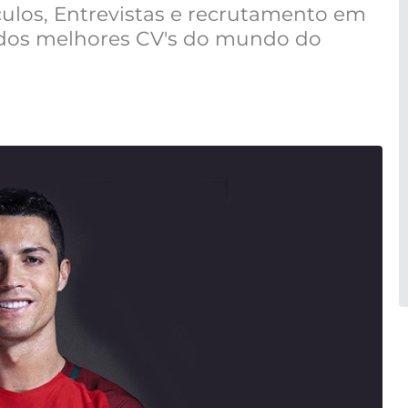
ulos, Entrevistas e recrutamento em
 dos melhores CV's do mundo do