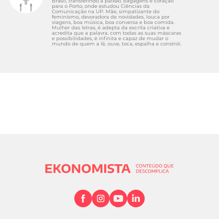
Brasil, transferindo a paixão, bagagens e coração
para o Porto, onde estudou Ciências da
Comunicação na UP. Mãe, simpatizante do
feminismo, devoradora de novidades, louca por
viagens, boa música, boa conversa e boa comida.
Mulher das letras, é adepta da escrita criativa e
acredita que a palavra, com todas as suas máscaras
e possibilidades, é infinita e capaz de mudar o
mundo de quem a lê, ouve, toca, espalha e constrói.