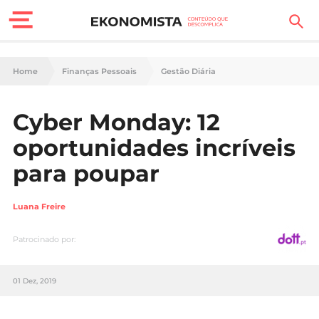
Finanças Pessoais
Home
Finanças Pessoais
Gestão Diária
Motores
Cyber Monday: 12
Carreira
oportunidades incríveis
Casa
para poupar
Lifestyle
Luana Freire
Sociedade
Patrocinado por:
Tecnologia
01 Dez, 2019
Negócios