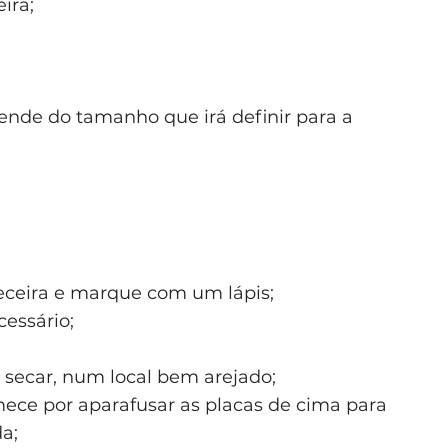
ira;
ende do tamanho que irá definir para a
beceira e marque com um lápis;
essário;
 secar, num local bem arejado;
mece por aparafusar as placas de cima para
a;