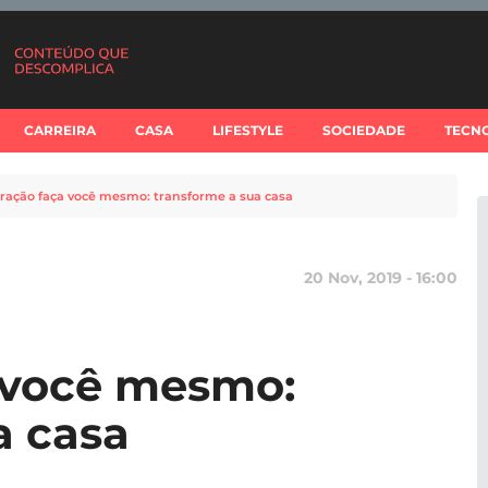
CARREIRA
CASA
LIFESTYLE
SOCIEDADE
TECN
ração faça você mesmo: transforme a sua casa
20 Nov, 2019 - 16:00
 você mesmo:
a casa