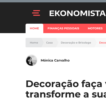
HOME
FINANÇAS PESSOAIS
MOTORES
Home
Casa
Decoração e Bricolage
Deco
Mónica Carvalho
Decoração faça
transforme a su