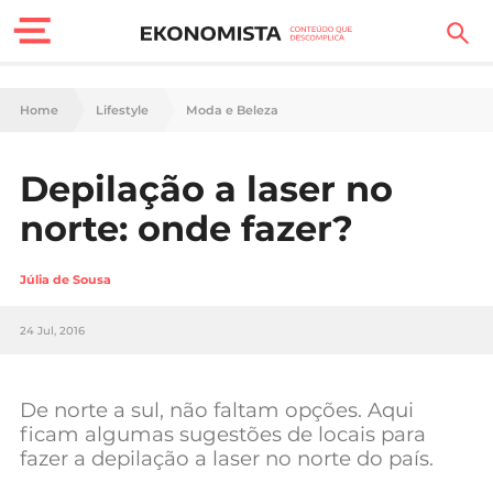
Finanças Pessoais
Home
Lifestyle
Moda e Beleza
Motores
Depilação a laser no
Carreira
norte: onde fazer?
Casa
Júlia de Sousa
Lifestyle
24 Jul, 2016
Sociedade
Tecnologia
De norte a sul, não faltam opções. Aqui
ficam algumas sugestões de locais para
fazer a depilação a laser no norte do país.
Negócios