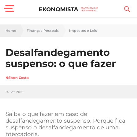
Finanças Pessoais
Home
Finanças Pessoais
Impostos e Leis
Motores
Desalfandegamento
Carreira
suspenso: o que fazer
Casa
Nélson Costa
Lifestyle
14 Set, 2016
Sociedade
Tecnologia
Saiba o que fazer em caso de
desalfandegamento suspenso. Porque fica
suspenso o desalfandegamento de uma
Negócios
mercadoria.