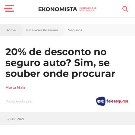
Finanças Pessoais
Home
Finanças Pessoais
Seguros
Motores
20% de desconto no
Carreira
seguro auto? Sim, se
Casa
souber onde procurar
Lifestyle
Marta Maia
Sociedade
Patrocinado por:
Tecnologia
24 Fev, 2021
Negócios