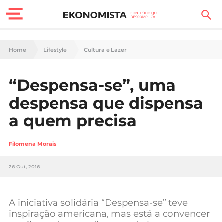
Finanças Pessoais
Home
Lifestyle
Cultura e Lazer
Motores
“Despensa-se”, uma
Carreira
despensa que dispensa
Casa
a quem precisa
Lifestyle
Filomena Morais
Sociedade
26 Out, 2016
Tecnologia
A iniciativa solidária “Despensa-se” teve
Negócios
inspiração americana, mas está a convencer