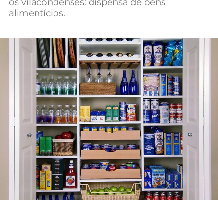
os vilacondenses: dispensa de bens
Mundial 2026
alimentícios.