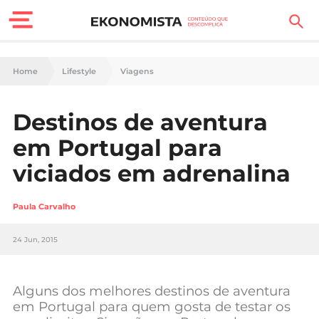
Finanças Pessoais
Home
Lifestyle
Viagens
Motores
Destinos de aventura
Carreira
em Portugal para
Casa
viciados em adrenalina
Lifestyle
Paula Carvalho
Sociedade
24 Jun, 2015
Tecnologia
Alguns dos melhores destinos de aventura
Negócios
em Portugal para quem gosta de testar os