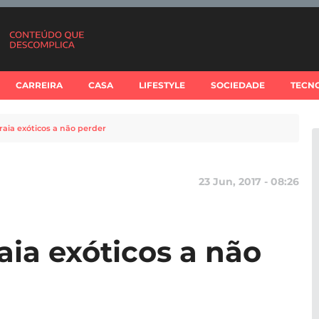
CARREIRA
CASA
LIFESTYLE
SOCIEDADE
TECN
raia exóticos a não perder
23 Jun, 2017 - 08:26
aia exóticos a não