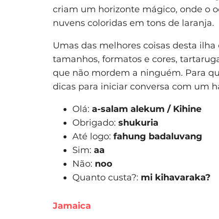
criam um horizonte mágico, onde o 
nuvens coloridas em tons de laranja.
Umas das melhores coisas desta ilha é
tamanhos, formatos e cores, tartarug
que não mordem a ninguém. Para que
dicas para iniciar conversa com um ha
Olá:
a-salam alekum / Kihine
Obrigado:
shukuria
Até logo:
fahung badaluvang
Sim:
aa
Não:
noo
Quanto custa?:
mi kihavaraka?
Jamaica