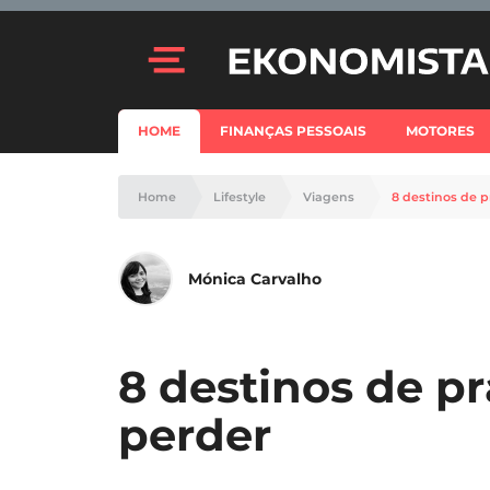
HOME
FINANÇAS PESSOAIS
MOTORES
Home
Lifestyle
Viagens
8 destinos de p
Mónica Carvalho
8 destinos de pr
perder