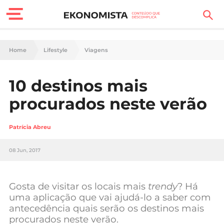
Finanças Pessoais
Home
Lifestyle
Viagens
Motores
10 destinos mais
Carreira
procurados neste verão
Casa
Patrícia Abreu
Lifestyle
08 Jun, 2017
Sociedade
Tecnologia
Gosta de visitar os locais mais
trendy
? Há
uma aplicação que vai ajudá-lo a saber com
antecedência quais serão os destinos mais
Negócios
procurados neste verão.