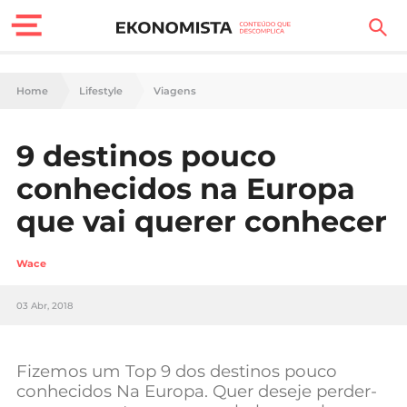
Finanças Pessoais
Home
Lifestyle
Viagens
Motores
9 destinos pouco
Carreira
conhecidos na Europa
Casa
que vai querer conhecer
Lifestyle
Wace
Sociedade
03 Abr, 2018
Tecnologia
Fizemos um Top 9 dos destinos pouco
Negócios
conhecidos Na Europa. Quer deseje perder-