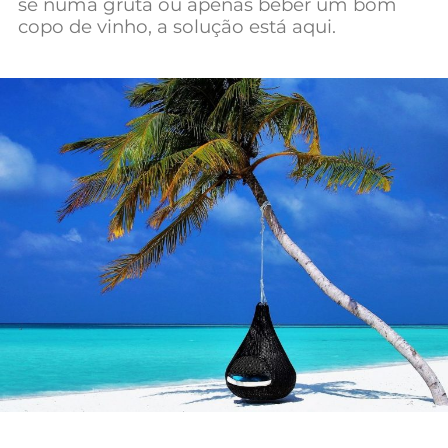
se numa gruta ou apenas beber um bom
Mundial 2026
copo de vinho, a solução está aqui.