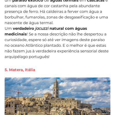
um
paraíso exótico
de
águas termais
em
cascatas
e
canais com água de cor castanha pela abundante
presença de ferro. Há caldeiras a ferver com água a
borbulhar, fumarolas, zonas de desgaseificação e uma
nascente de água termal.
Um
verdadeiro
jacuzzi
natural com águas
medicinais
! Se a nossa descrição não lhe despertou a
curiosidade, espere só até ver imagens deste paraíso
no oceano Atlântico plantado. E o melhor é que estas
não fazem jus à verdadeira experiência sensorial deste
arquipélago português!
5. Matera, Itália