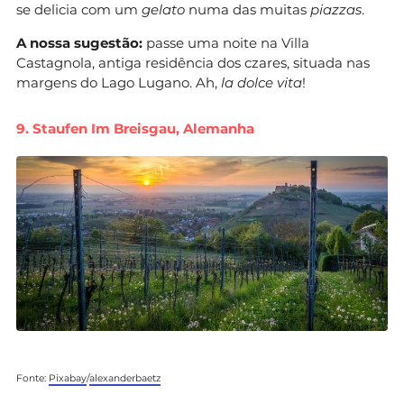
se delicia com um
gelato
numa das muitas
piazzas
.
A nossa sugestão:
passe uma noite na Villa
Castagnola, antiga residência dos czares, situada nas
margens do Lago Lugano. Ah,
la dolce vita
!
9. Staufen Im Breisgau, Alemanha
Fonte:
Pixabay
/
alexanderbaetz