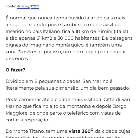
Fonte:
Pixabay
/
12019
É normal que nunca tenha ouvido falar do país mais
antigo do mundo, pois é também o menos visitado.
Inserido no país italiano, fica a 18 km de Rimini (Itália)
e são apenas 61 km2 e 30 000 habitantes. De paisagens
dignas do imaginário monárquico, é também uma
zona
Tax Free
e, por isso, um bom lugar para poupar
uns euros.
O fazer?
Dividido em 8 pequenas cidades, San Marino é,
literalmente pela sua dimensão, um dia bem passado.
Pode caminhar até à cidade mais visitada, Città di San
Marino que fica no alto da montanha e depois Borgo
Maggiore, de onde parte o teleférico com vistas de
cortar a respiração.
O
Do Monte Titano, tem uma
vista 360
da cidade cujas
fotografias lhe vão render, garantidamente, muitos