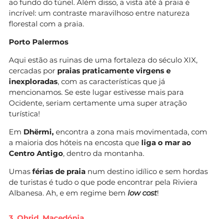
ao fundo do túnel. Além disso, a vista até à praia é
incrível: um contraste maravilhoso entre natureza
florestal com a praia.
Porto Palermos
Aqui estão as ruinas de uma fortaleza do século XIX,
cercadas por
praias praticamente virgens e
inexploradas
, com as características que já
mencionamos. Se este lugar estivesse mais para
Ocidente, seriam certamente uma super atração
turística!
Em
Dhërmi,
encontra a zona mais movimentada, com
a maioria dos hóteis na encosta que
liga o mar ao
Centro Antigo
, dentro da montanha.
Umas
férias de praia
num destino idílico e sem hordas
de turistas é tudo o que pode encontrar pela Riviera
Albanesa. Ah, e em regime bem
low cost
!
3. Ohrid, Macedónia