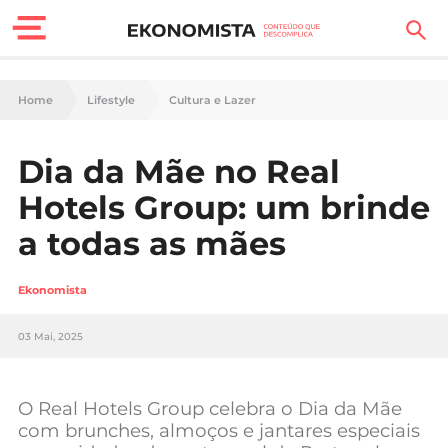
Finanças Pessoais
Home
Lifestyle
Cultura e Lazer
Motores
Dia da Mãe no Real
Carreira
Hotels Group: um brinde
Casa
a todas as mães
Lifestyle
Ekonomista
Sociedade
03 Mai, 2025
Tecnologia
O Real Hotels Group celebra o Dia da Mãe
Negócios
com brunches, almoços e jantares especiais