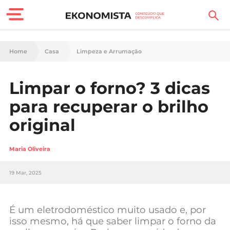
Finanças Pessoais
Home
Casa
Limpeza e Arrumação
Motores
Limpar o forno? 3 dicas
Carreira
para recuperar o brilho
Casa
original
Lifestyle
Maria Oliveira
Sociedade
19 Mar, 2025
Tecnologia
É um eletrodoméstico muito usado e, por
Negócios
isso mesmo, há que saber limpar o forno da