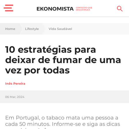
Finanças Pessoais
Home
Lifestyle
Vida Saudável
Motores
10 estratégias para
Carreira
deixar de fumar de uma
Casa
vez por todas
Lifestyle
Inês Pereira
Sociedade
06 Mar, 2024
Tecnologia
Em Portugal, o tabaco mata uma pessoa a
Negócios
cada 50 minutos. Informe-se e siga as dicas