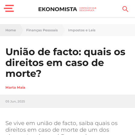
Finanças Pessoais
Home
Finanças Pessoais
Impostos e Leis
Motores
União de facto: quais os
Carreira
direitos em caso de
Casa
morte?
Lifestyle
Marta Maia
Sociedade
05 Jun, 2025
Tecnologia
Se vive em união de facto, saiba quais os
Negócios
direitos em caso de morte de um dos