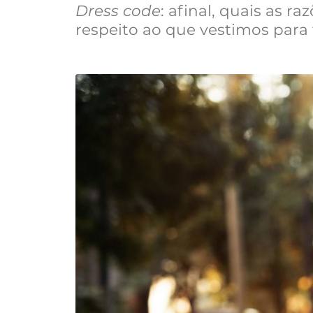
Dress code
: afinal, quais as r
respeito ao que vestimos para