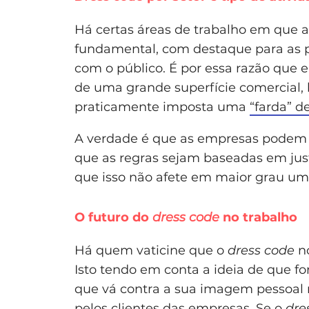
Há certas áreas de trabalho em que 
fundamental, com destaque para as p
com o público. É por essa razão que
de uma grande superfície comercial, 
praticamente imposta uma
“farda” d
A verdade é que as empresas pode
que as regras sejam baseadas em just
que isso não afete em maior grau um
O futuro do
dress code
no trabalho
Há quem vaticine que o
dress code
no
Isto tendo em conta a ideia de que f
que vá contra a sua imagem pessoal n
pelos clientes das empresas. Se o
dre