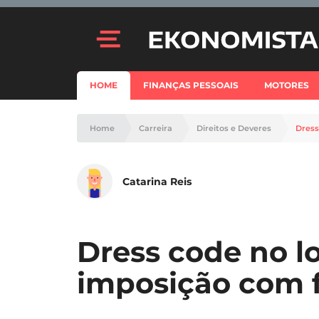
HOME
FINANÇAS PESSOAIS
MOTORES
Home
Carreira
Direitos e Deveres
Dress
Catarina Reis
Dress code no lo
imposição com 