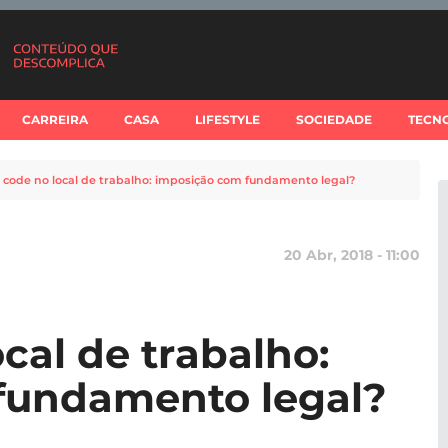
CARREIRA
CASA
LIFESTYLE
SOCIEDADE
TECN
 code no local de trabalho: imposição com fundamento legal?
20 Abr, 2018 - 11:00
cal de trabalho:
fundamento legal?