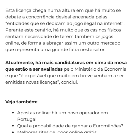
Esta licença chega numa altura em que há muito se
debate a concorrência desleal encenada pelas
“entidades que se dedicam ao jogo ilegal na internet”.
Perante este cenário, há muito que os casinos físicos
sentiam necessidade de terem também os jogos
online, de forma a abraçar assim um outro mercado
que representa uma grande fatia neste setor.
Atualmente, há mais candidaturas em cima da mesa
que estão a ser avaliadas
pelo Ministério da Economia
e que “é expetável que muito em breve venham a ser
emitidas novas licenças”, conclui.
Veja também:
Apostas online: há um novo operador em
Portugal
Qual a probabilidade de ganhar o Euromilhões?
Melhores sites de jogos online grátis