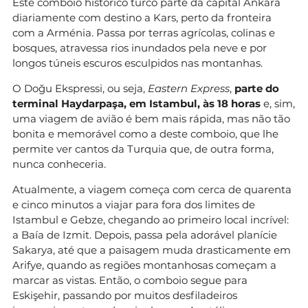
Este comboio histórico turco parte da capital Ankara
diariamente com destino a Kars, perto da fronteira
com a Arménia. Passa por terras agrícolas, colinas e
bosques, atravessa rios inundados pela neve e por
longos túneis escuros esculpidos nas montanhas.
O Doğu Ekspressi, ou seja,
Eastern Express
,
parte do
terminal Haydarpaşa, em Istambul, às 18 horas
e, sim,
uma viagem de avião é bem mais rápida, mas não tão
bonita e memorável como a deste comboio, que lhe
permite ver cantos da Turquia que, de outra forma,
nunca conheceria.
Atualmente, a viagem começa com cerca de quarenta
e cinco minutos a viajar para fora dos limites de
Istambul e Gebze, chegando ao primeiro local incrível:
a Baía de Izmit. Depois, passa pela adorável planície
Sakarya, até que a paisagem muda drasticamente em
Arifye, quando as regiões montanhosas começam a
marcar as vistas. Então, o comboio segue para
Eskişehir, passando por muitos desfiladeiros