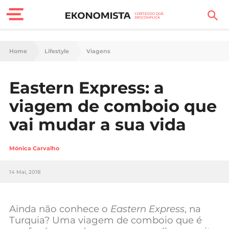
Finanças Pessoais
Home
Lifestyle
Viagens
Motores
Eastern Express: a
Carreira
viagem de comboio que
Casa
vai mudar a sua vida
Lifestyle
Mónica Carvalho
Sociedade
14 Mai, 2018
Tecnologia
Ainda não conhece o
Eastern Express
, na
Negócios
Turquia? Uma viagem de comboio que é