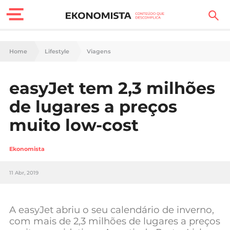
Finanças Pessoais
Home
Lifestyle
Viagens
Motores
easyJet tem 2,3 milhões
Carreira
de lugares a preços
Casa
muito low-cost
Lifestyle
Ekonomista
Sociedade
11 Abr, 2019
Tecnologia
A easyJet abriu o seu calendário de inverno,
Negócios
com mais de 2,3 milhões de lugares a preços