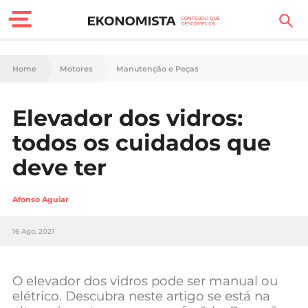
Finanças Pessoais
Home
Motores
Manutenção e Peças
Motores
Elevador dos vidros:
Carreira
todos os cuidados que
Casa
deve ter
Lifestyle
Afonso Aguiar
Sociedade
16 Ago, 2021
Tecnologia
O elevador dos vidros pode ser manual ou
Negócios
elétrico. Descubra neste artigo se está na