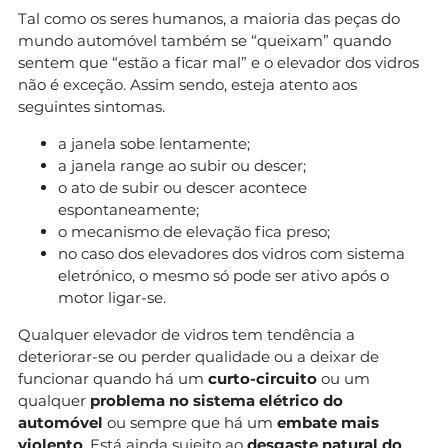
Tal como os seres humanos, a maioria das peças do
mundo automóvel também se “queixam” quando
sentem que “estão a ficar mal” e o elevador dos vidros
não é exceção. Assim sendo, esteja atento aos
seguintes sintomas.
a janela sobe lentamente;
a janela range ao subir ou descer;
o ato de subir ou descer acontece
espontaneamente;
o mecanismo de elevação fica preso;
no caso dos elevadores dos vidros com sistema
eletrónico, o mesmo só pode ser ativo após o
motor ligar-se.
Qualquer elevador de vidros tem tendência a
deteriorar-se ou perder qualidade ou a deixar de
funcionar quando há um
curto-circuito
ou um
qualquer
problema no sistema elétrico do
automóvel
ou sempre que há um
embate mais
violento
. Está ainda sujeito ao
desgaste natural do