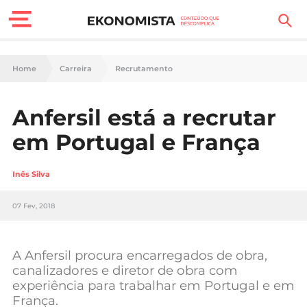
Finanças Pessoais
Home
Carreira
Recrutamento
Motores
Anfersil está a recrutar
Carreira
em Portugal e França
Casa
Inês Silva
Lifestyle
07 Fev, 2018
Sociedade
Tecnologia
A Anfersil procura encarregados de obra,
canalizadores e diretor de obra com
experiência para trabalhar em Portugal e em
Negócios
França.