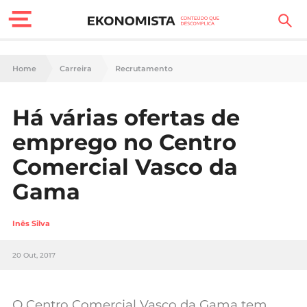
Finanças Pessoais
Home
Carreira
Recrutamento
Motores
Há várias ofertas de
Carreira
emprego no Centro
Casa
Comercial Vasco da
Gama
Lifestyle
Sociedade
Inês Silva
Tecnologia
20 Out, 2017
Negócios
O Centro Comercial Vasco da Gama tem