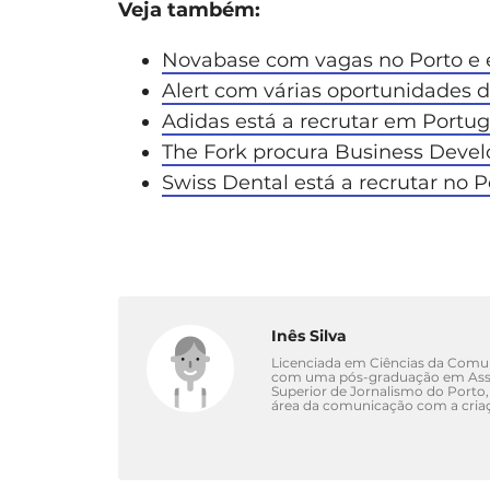
Veja também:
Novabase com vagas no Porto e 
Alert com várias oportunidades
Adidas está a recrutar em Portug
The Fork procura Business Devel
Swiss Dental está a recrutar no P
Inês Silva
Licenciada em Ciências da Comuni
com uma pós-graduação em Asse
Superior de Jornalismo do Porto,
área da comunicação com a criaç