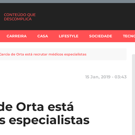
CARREIRA
CASA
LIFESTYLE
SOCIEDADE
TECN
Garcia de Orta está recrutar médicos especialistas
15 Jan, 2019 - 03:43
de Orta está
 especialistas