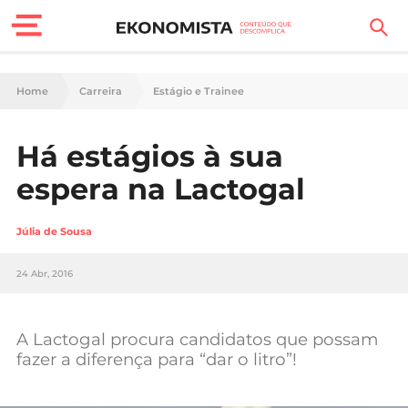
Finanças Pessoais
Home
Carreira
Estágio e Trainee
Motores
Há estágios à sua
Carreira
espera na Lactogal
Casa
Júlia de Sousa
Lifestyle
24 Abr, 2016
Sociedade
Tecnologia
A Lactogal procura candidatos que possam
fazer a diferença para “dar o litro”!
Negócios