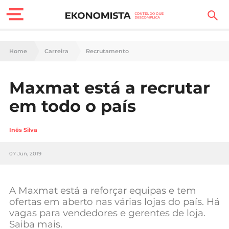
Finanças Pessoais
Home
Carreira
Recrutamento
Motores
Maxmat está a recrutar
Carreira
em todo o país
Casa
Inês Silva
Lifestyle
07 Jun, 2019
Sociedade
Tecnologia
A Maxmat está a reforçar equipas e tem
ofertas em aberto nas várias lojas do país. Há
vagas para vendedores e gerentes de loja.
Negócios
Saiba mais.