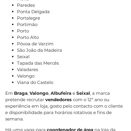
Paredes
Ponta Delgada
Portalegre
Portimão
Porto
Porto Alto
Póvoa de Varzim
São João da Madeira
Seixal
Tapada das Mercês
Valadares
Valongo
Viana do Castelo
Em
Braga
,
Valongo
,
Albufeira
e
Seixal
, a marca
pretende recrutar
vendedores
com o 12º ano ou
experiência em loja, gosto pelo contacto com o cliente
e disponibilidade para horários rotativos e fins de
semana.
Há uma vaga para
coordenador de área
na loja da