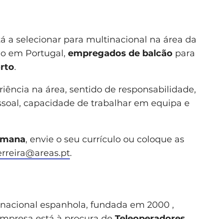
á a selecionar para multinacional na área da
ão em Portugal,
empregados de balcão
para
rto
.
ência na área, sentido de responsabilidade,
ssoal, capacidade de trabalhar em equipa e
emana
, envie o seu currículo ou coloque as
erreira@areas.pt
.
nacional espanhola, fundada em 2000 ,
empresa está à procura de
Teleoperadores