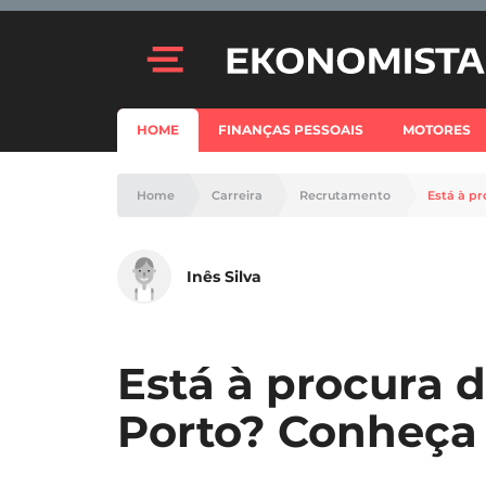
HOME
FINANÇAS PESSOAIS
MOTORES
Home
Carreira
Recrutamento
Está à p
Inês Silva
Está à procura d
Porto? Conheça