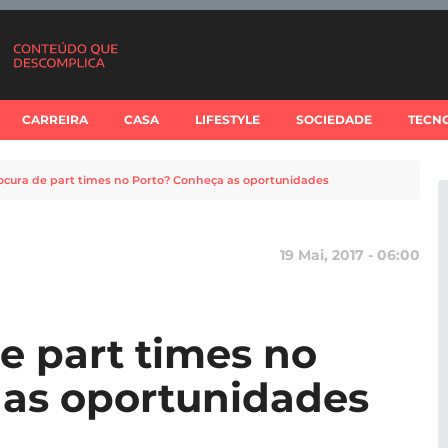
CARREIRA
CASA
LIFESTYLE
SOCIEDADE
TECN
rocura de part times no Porto? Conheça as oportunidades
19 Mai, 2017 - 06:00
e part times no
 as oportunidades