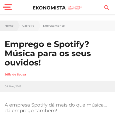
Finanças Pessoais
Home
Carreira
Recrutamento
Motores
Emprego e Spotify?
Carreira
Música para os seus
Casa
ouvidos!
Lifestyle
Júlia de Sousa
Sociedade
04 Nov, 2016
Tecnologia
A empresa Spotify dá mais do que música…
Negócios
dá emprego também!