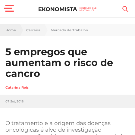
Finanças Pessoais
Home
Carreira
Mercado de Trabalho
Motores
5 empregos que
Carreira
aumentam o risco de
Casa
cancro
Lifestyle
Catarina Reis
Sociedade
07 Set, 2018
Tecnologia
O tratamento e a origem das doenças
Negócios
oncológicas é alvo de investigação