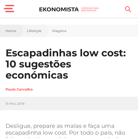
Finanças Pessoais
Home
Lifestyle
Viagens
Motores
Escapadinhas low cost:
Carreira
10 sugestões
Casa
económicas
Lifestyle
Paula Carvalho
Sociedade
15 Mar, 2018
Tecnologia
Desligue, prepare as malas e faça uma
Negócios
escapadinha low cost. Por todo o país, não