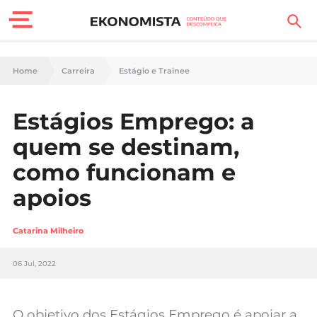
Finanças Pessoais
Home
Carreira
Estágio e Trainee
Motores
Estágios Emprego: a
Carreira
quem se destinam,
Casa
como funcionam e
apoios
Lifestyle
Sociedade
Catarina Milheiro
Tecnologia
06 Jul, 2022
Negócios
O objetivo dos Estágios Emprego é apoiar a