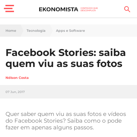
Finanças Pessoais
Home
Tecnologia
Apps e Software
Motores
Facebook Stories: saiba
Carreira
quem viu as suas fotos
Casa
Nélson Costa
Lifestyle
07 Jun, 2017
Sociedade
Tecnologia
Quer saber quem viu as suas fotos e vídeos
do Facebook Stories? Saiba como o pode
fazer em apenas alguns passos.
Negócios