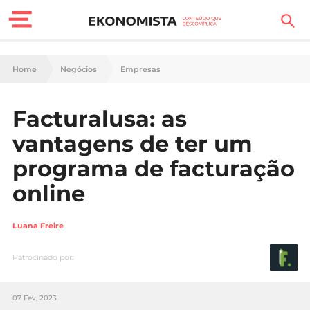
Finanças Pessoais
Home
Negócios
Empresas
Motores
Facturalusa: as
Carreira
vantagens de ter um
Casa
programa de facturação
online
Lifestyle
Sociedade
Luana Freire
Tecnologia
Patrocinado por:
Negócios
07 Fev, 2023