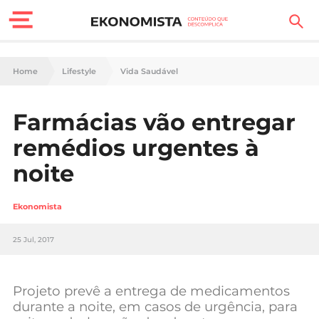
Finanças Pessoais
Home
Lifestyle
Vida Saudável
Motores
Farmácias vão entregar
Carreira
remédios urgentes à
Casa
noite
Lifestyle
Ekonomista
Sociedade
25 Jul, 2017
Tecnologia
Projeto prevê a entrega de medicamentos
Negócios
durante a noite, em casos de urgência, para