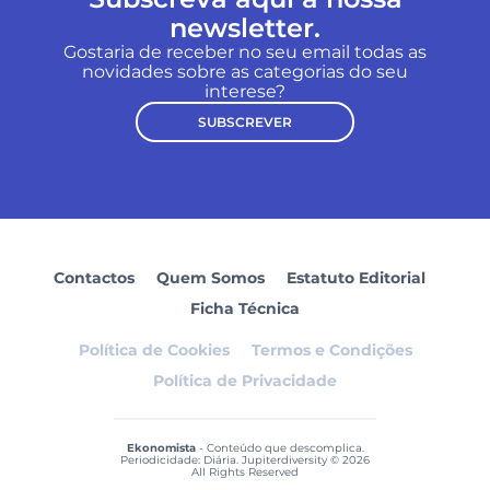
newsletter.
Gostaria de receber no seu email todas as
novidades sobre as categorias do seu
interese?
SUBSCREVER
Contactos
Quem Somos
Estatuto Editorial
Ficha Técnica
Política de Cookies
Termos e Condições
Política de Privacidade
Ekonomista
- Conteúdo que descomplica.
Periodicidade: Diária. Jupiterdiversity © 2026
All Rights Reserved