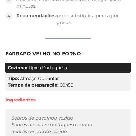
minutos.
Recomendações:
pode substituir a penca por
grelos.
FARRAPO VELHO NO FORNO
Cozinha:
Típica Portuguesa
Tipo:
Almoço Ou Jantar
Tempo de preparação:
00h50
Ingredientes
Sobras de bacalhau cozido
Sobras de couve portuguesa cozida
Sobras de batata cozida