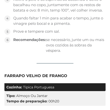
bacalhau no copo, juntamente com os restos de
batata e ovo: 8 min, temp 100º, vel colher inversa.
Quando faltar 1 min para acabar o tempo, junte o
vinagre pelo bocal e a pimenta.
Prove e tempere com sal.
Recomendações:
se necessário, junte um ou mais
ovos cozidos às sobras da
véspera.
FARRAPO VELHO DE FRANGO
Cozinha:
Típica Portuguesa
Tipo:
Almoço Ou Jantar
Tempo de preparação:
00h20