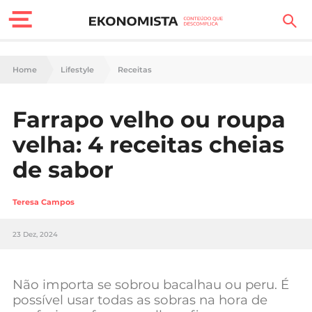
Finanças Pessoais
Home
Lifestyle
Receitas
Motores
Farrapo velho ou roupa
Carreira
velha: 4 receitas cheias
Casa
de sabor
Lifestyle
Teresa Campos
Sociedade
23 Dez, 2024
Tecnologia
Não importa se sobrou bacalhau ou peru. É
Negócios
possível usar todas as sobras na hora de