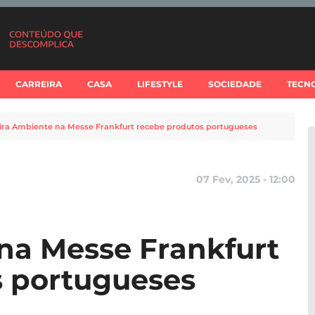
CARREIRA
CASA
LIFESTYLE
SOCIEDADE
TECN
ira Ambiente na Messe Frankfurt recebe produtos portugueses
07 Fev, 2025 - 12:00
na Messe Frankfurt
s portugueses