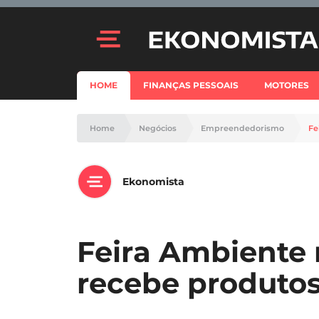
HOME
FINANÇAS PESSOAIS
MOTORES
Home
Negócios
Empreendedorismo
Fe
Ekonomista
Feira Ambiente 
recebe produto