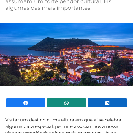
assumam um forte pendor cultural. Eis
Mundial 2026
algumas das mais importantes.
Facebook
WhatsApp
Li
Visitar um destino numa altura em que aí se celebra
alguma data especial, permite associarmos à nossa
viagem experiências ainda mais marcantes. Neste