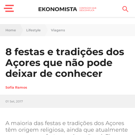
Finanças Pessoais
Home
Lifestyle
Viagens
Motores
8 festas e tradições dos
Carreira
Açores que não pode
Casa
deixar de conhecer
Lifestyle
Sofia Ramos
Sociedade
01 Set, 2017
Tecnologia
A maioria das festas e tradições dos Açores
Negócios
têm origem religiosa, ainda que atualmente