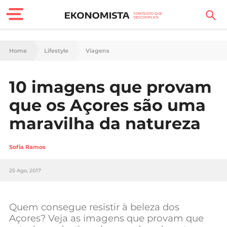
Finanças Pessoais
Home
Lifestyle
Viagens
Motores
10 imagens que provam
Carreira
que os Açores são uma
Casa
maravilha da natureza
Lifestyle
Sofia Ramos
Sociedade
25 Ago, 2017
Tecnologia
Quem consegue resistir à beleza dos
Negócios
Açores? Veja as imagens que provam que