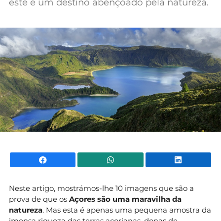
este é um destino abençoado pela natureza.
Mundial 2026
Facebook
WhatsApp
Li
Neste artigo, mostrámos-lhe 10 imagens que são a
prova de que os
Açores são uma maravilha da
natureza
. Mas esta é apenas uma pequena amostra da
imensa riqueza das terras açorianas, donas de