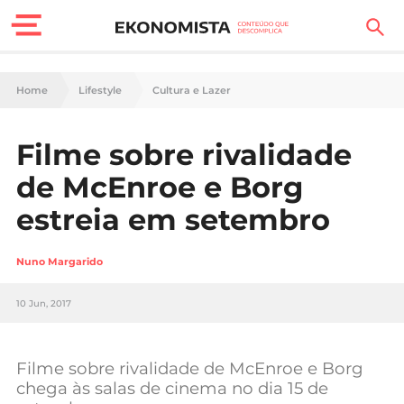
Finanças Pessoais
Home
Lifestyle
Cultura e Lazer
Motores
Filme sobre rivalidade
Carreira
de McEnroe e Borg
Casa
estreia em setembro
Lifestyle
Nuno Margarido
Sociedade
10 Jun, 2017
Tecnologia
Filme sobre rivalidade de McEnroe e Borg
Negócios
chega às salas de cinema no dia 15 de