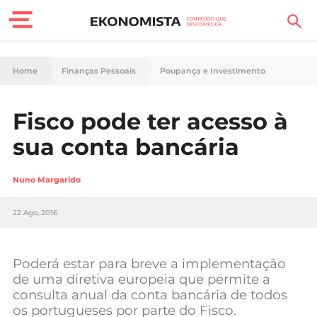
Finanças Pessoais
Home
Finanças Pessoais
Poupança e Investimento
Motores
Fisco pode ter acesso à
Carreira
sua conta bancária
Casa
Nuno Margarido
Lifestyle
22 Ago, 2016
Sociedade
Tecnologia
Poderá estar para breve a implementação
de uma diretiva europeia que permite a
consulta anual da conta bancária de todos
Negócios
os portugueses por parte do Fisco.