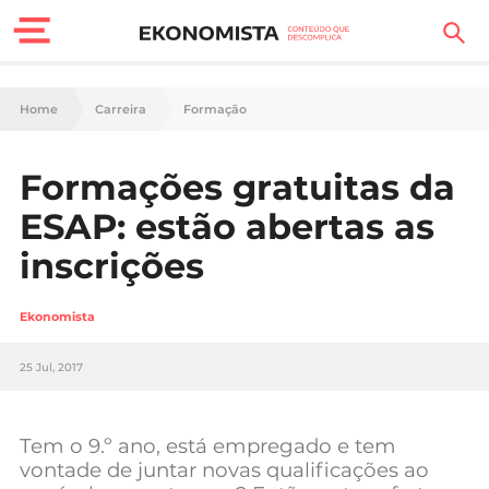
Finanças Pessoais
Home
Carreira
Formação
Motores
Formações gratuitas da
Carreira
ESAP: estão abertas as
Casa
inscrições
Lifestyle
Ekonomista
Sociedade
25 Jul, 2017
Tecnologia
Tem o 9.º ano, está empregado e tem
Negócios
vontade de juntar novas qualificações ao