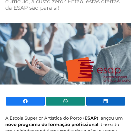
currículo, a custo zero? Então, estas ofertas
Mundial 2026
da ESAP são para si!
Facebook
WhatsApp
Li
A Escola Superior Artística do Porto (
ESAP
) lançou um
novo programa de formação profissional
, baseado
em unidades modulares creditadas a nível europeu,