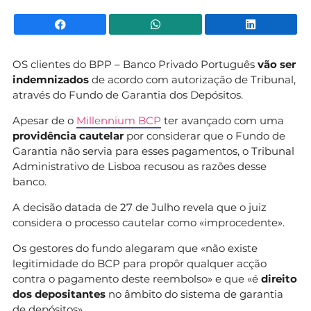
Facebook
WhatsApp
Li
OS clientes do BPP – Banco Privado Português
vão ser
indemnizados
de acordo com autorização de Tribunal,
através do Fundo de Garantia dos Depósitos.
Apesar de o
Millennium BCP
ter avançado com uma
providência cautelar
por considerar que o Fundo de
Garantia não servia para esses pagamentos, o Tribunal
Administrativo de Lisboa recusou as razões desse
banco.
A decisão datada de 27 de Julho revela que o juiz
considera o processo cautelar como «improcedente».
Os gestores do fundo alegaram que «não existe
legitimidade do BCP para propôr qualquer acção
contra o pagamento deste reembolso» e que «é
direito
dos depositantes
no âmbito do sistema de garantia
de depósitos».