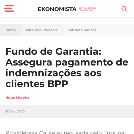
Finanças Pessoais
Home
Finanças Pessoais
Contas e Bancos
Motores
Fundo de Garantia:
Carreira
Assegura pagamento de
Casa
indemnizações aos
clientes BPP
Lifestyle
Sociedade
Hugo Moreira
Tecnologia
30 Ago, 2010
Negócios
Providência Cautelar recusada pelo Tribunal