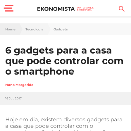
Finanças Pessoais
Home
Tecnologia
Gadgets
Motores
6 gadgets para a casa
Carreira
que pode controlar com
Casa
o smartphone
Lifestyle
Nuno Margarido
Sociedade
16 Jul, 2017
Tecnologia
Hoje em dia, existem diversos gadgets para
Negócios
a casa que pode controlar com o