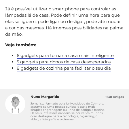
Já é possível utilizar o smartphone para controlar as
lâmpadas lá de casa. Pode definir uma hora para que
elas se liguem, pode ligar ou desligar, pode até mudar
a cor das mesmas. Há imensas possibilidades na palma
da mão.
Veja também:
6 gadgets para tornar a casa mais inteligente
5 gadgets para donos de casa desesperados
8 gadgets de cozinha para facilitar o seu dia
Nuno Margarido
1630 Artigos
Jornalista formado pela Universidade de Coimbra,
assume-se uma pessoa curiosa e até a mais
simples engrenagem ou linha de código o fascina.
Os seus interesses dividem-se por vários mundos,
com destaque para a tecnologia, o gaming, o
vídeo, a fotografia e o cinema.