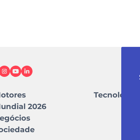
otores
Tecnologia
undial 2026
egócios
ociedade