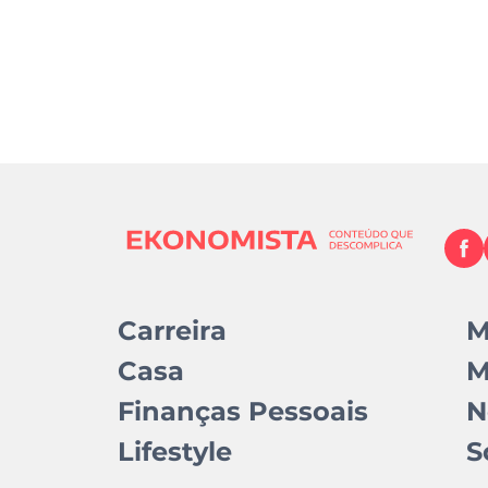
Carreira
M
Casa
M
Finanças Pessoais
N
Lifestyle
S