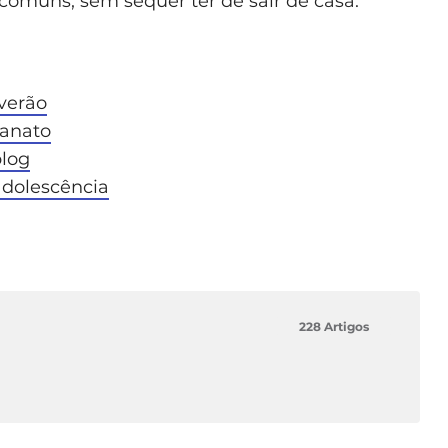
 comuns, sem sequer ter de sair de casa.
 verão
sanato
log
adolescência
228 Artigos