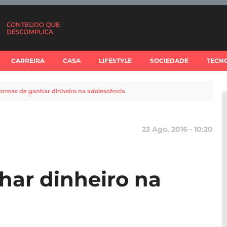
CARREIRA
CASA
LIFESTYLE
SOCIEDADE
TECN
formas de ganhar dinheiro na adolescência
23 Ago, 2016 - 10:20
har dinheiro na