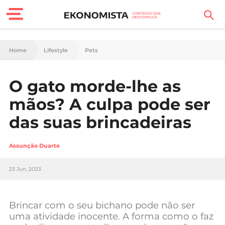
Finanças Pessoais
Home
Lifestyle
Pets
Motores
O gato morde-lhe as
Carreira
mãos? A culpa pode ser
Casa
das suas brincadeiras
Lifestyle
Assunção Duarte
Sociedade
23 Jun, 2023
Tecnologia
Brincar com o seu bichano pode não ser
Negócios
uma atividade inocente. A forma como o faz