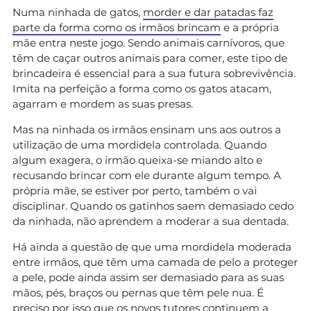
Numa ninhada de gatos,
morder e dar patadas faz
parte da forma como os irmãos brincam
e a própria
mãe entra neste jogo. Sendo animais carnívoros, que
têm de caçar outros animais para comer, este tipo de
brincadeira é essencial para a sua futura sobrevivência.
Imita na perfeição a forma como os gatos atacam,
agarram e mordem as suas presas.
Mas na ninhada os irmãos ensinam uns aos outros a
utilização de uma mordidela controlada. Quando
algum exagera, o irmão queixa-se miando alto e
recusando brincar com ele durante algum tempo. A
própria mãe, se estiver por perto, também o vai
disciplinar. Quando os gatinhos saem demasiado cedo
da ninhada, não aprendem a moderar a sua dentada.
Há ainda a questão de que uma mordidela moderada
entre irmãos, que têm uma camada de pelo a proteger
a pele, pode ainda assim ser demasiado para as suas
mãos, pés, braços ou pernas que têm pele nua. É
preciso por isso que os novos tutores continuem a