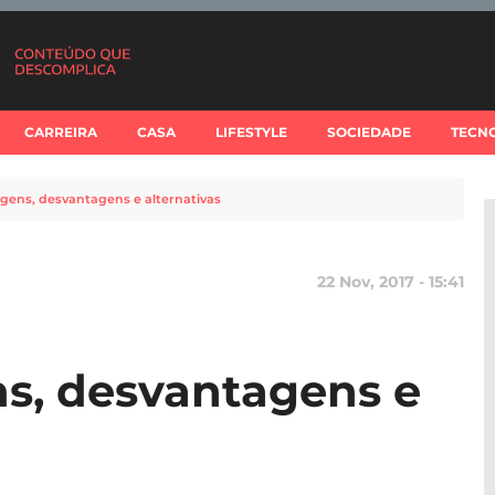
CARREIRA
CASA
LIFESTYLE
SOCIEDADE
TECN
gens, desvantagens e alternativas
22 Nov, 2017 - 15:41
s, desvantagens e