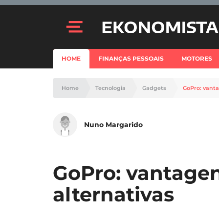
HOME
FINANÇAS PESSOAIS
MOTORES
Home
Tecnologia
Gadgets
GoPro: vanta
Nuno Margarido
GoPro: vantagen
alternativas