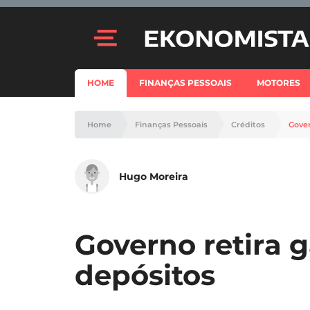
HOME
FINANÇAS PESSOAIS
MOTORES
Home
Finanças Pessoais
Créditos
Gover
Hugo Moreira
Governo retira g
depósitos