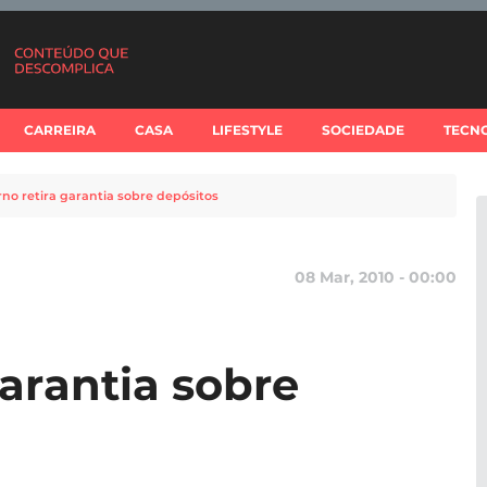
CARREIRA
CASA
LIFESTYLE
SOCIEDADE
TECN
no retira garantia sobre depósitos
08 Mar, 2010 - 00:00
arantia sobre